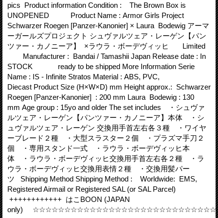
pics Product information Condition : The Brown Box is
UNOPENED Product Name : Armor Girls Project
Schwarzer Roegen [Panzer-Kanonier] × Laura Bodewig アーマ
ーガールズプロジェクト シュヴァルツェア・レーゲン【パン
ツァー・カノニーア】 ×ラウラ・ボーデヴィッヒ Limited
Manufacturer : Bandai / Tamashii Japan Release date : In
STOCK ready to be shipped More Information Serie
Name : IS - Infinite Stratos Material : ABS, PVC,
Diecast Product Size (H×W×D) mm Height approx.: Schwarzer
Roegen [Panzer-Kanonier] : 200 mm Laura Bodewig : 130
mm Age group : 15yo and older The set includes ・シュヴァ
ルツェア・レーゲン【パンツァー・カノニーア】本体 ・シ
ュヴァルツェア・レーゲン 交換用手首左右各３種 ・ワイヤ
ーブレード２種 ・大型スラスター２個 ・プラズマ手刀２
個 ・専用スタンド一式 ・ラウラ・ボーデヴィッヒ本
体 ・ラウラ・ボーデヴィッヒ交換用手首左右各２種 ・ラ
ウラ・ボーデヴィッヒ交換用表情２種 ・交換用髪パー
ツ Shipping Method Shipping Method : Worldwide: EMS,
Registered Airmail or Registered SAL (or SAL Parcel)
++++++++++++ はこBOON (JAPAN
only) ☆☆☆☆☆☆☆☆☆☆☆☆☆☆☆☆☆☆☆☆☆☆☆☆☆☆☆☆