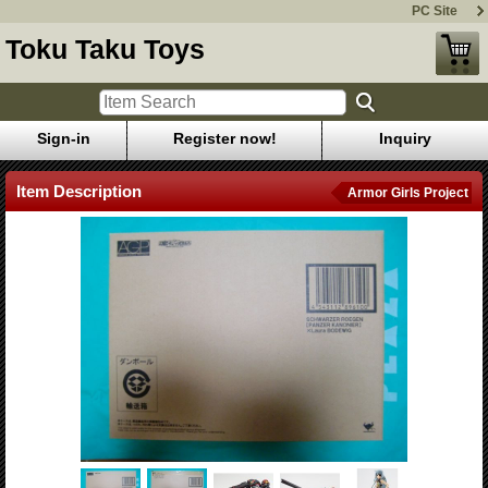
PC Site
Toku Taku Toys
Sign-in
Register now!
Inquiry
Item Description
Armor Girls Project