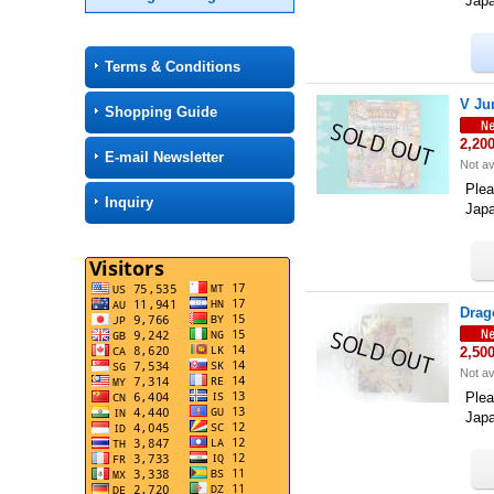
Jap
Terms & Conditions
V Ju
Shopping Guide
2,20
E-mail Newsletter
Not av
Plea
Inquiry
Jap
Drag
2,50
Not av
Plea
Jap