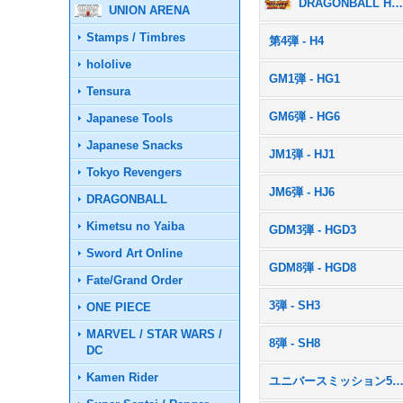
DRAGONBALL HEROES / ドラゴンボールヒーローズ (All Products
UNION ARENA
Stamps / Timbres
第4弾 - H4
hololive
GM1弾 - HG1
Tensura
GM6弾 - HG6
Japanese Tools
Japanese Snacks
JM1弾 - HJ1
Tokyo Revengers
JM6弾 - HJ6
DRAGONBALL
Kimetsu no Yaiba
GDM3弾 - HGD3
Sword Art Online
GDM8弾 - HGD8
Fate/Grand Order
3弾 - SH3
ONE PIECE
MARVEL / STAR WARS /
8弾 - SH8
DC
Kamen Rider
ユニバースミッション5弾 - U