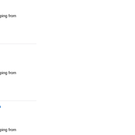
pping from
pping from
u
pping from