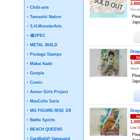
2,80
Chibi-arts
Not av
Plea
Tamashii Nation
Jap
S.H.MonsterArts
魂SPEC
METAL BUILD
Drag
Postage Stamps
1,10
Makai Kado
Stock 
Gunpla
Plea
Jap
Comic
Armor Girls Project
MasColle Serie
MG FIGURE-RISE 1/8
Drag
Battle Spirits
1,00
Low S
BEACH QUEENS
Plea
Cardfight!! Vanguard