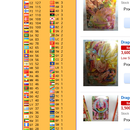
Stock 
Prod
Drag
3,60
Low S
Prod
Drag
1,50
Stock 
Prod