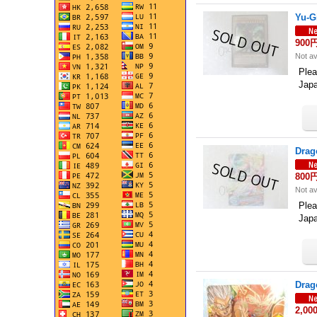
Yu-G
900
Not av
Plea
Jap
Drag
800
Not av
Plea
Jap
Drag
2,00