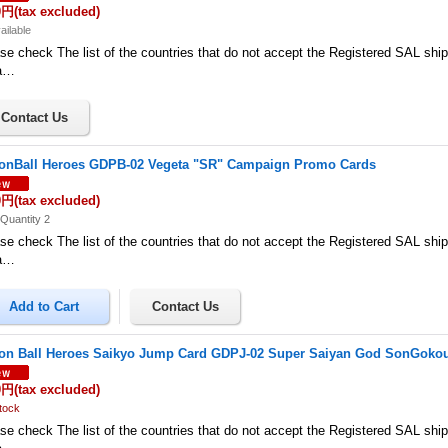
0円
(tax excluded)
ailable
se check The list of the countries that do not accept the Registered SAL shi
a…
onBall Heroes GDPB-02 Vegeta "SR" Campaign Promo Cards
0円
(tax excluded)
Quantity 2
se check The list of the countries that do not accept the Registered SAL shi
a…
on Ball Heroes Saikyo Jump Card GDPJ-02 Super Saiyan God SonGoko
0円
(tax excluded)
tock
se check The list of the countries that do not accept the Registered SAL shi