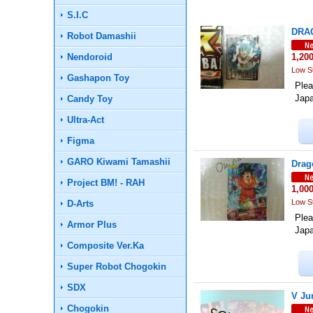
S.I.C
DRAG
Robot Damashii
Nendoroid
1,20
Low S
Gashapon Toy
Plea
Jap
Candy Toy
Ultra-Act
Figma
GARO Kiwami Tamashii
Drag
Project BM! - RAH
1,00
Low S
D-Arts
Plea
Armor Plus
Jap
Composite Ver.Ka
Super Robot Chogokin
SDX
V Ju
Chogokin