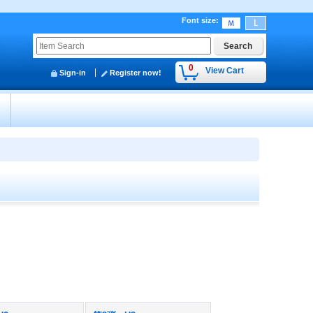
Font size
:
0
View Cart
Sign-in
Register now!
y