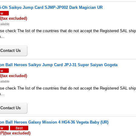
i-Oh Saikyo Jump Card SJMP-JP002 Dark Magician UR
円
(tax excluded)
ailable
se check The list of the countries that do not accept the Registered SAL shi
a…
on Ball Heroes Saikyo Jump Card JPJ-31 Super Saiyan Gogeta
円
(tax excluded)
ailable
se check The list of the countries that do not accept the Registered SAL shi
a…
on Ball Heroes Galaxy Mission 4 HG4-36 Vegeta Baby (UR)
0円
(tax excluded)