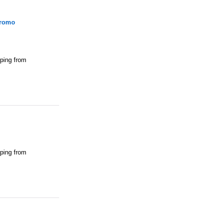
Promo
pping from
pping from