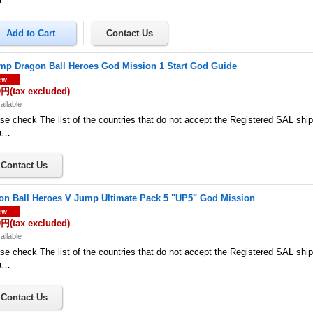
a…
mp Dragon Ball Heroes God Mission 1 Start God Guide
0円
(tax excluded)
ailable
se check The list of the countries that do not accept the Registered SAL shi
a…
on Ball Heroes V Jump Ultimate Pack 5 "UP5" God Mission
0円
(tax excluded)
ailable
se check The list of the countries that do not accept the Registered SAL shi
a…