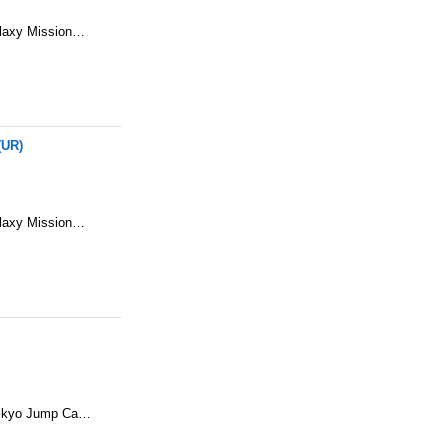
alaxy Mission…
(UR)
alaxy Mission…
Saikyo Jump Ca…