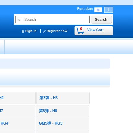
Font size
:
0
View Cart
Sign-in
Register now!
y
H2
第3弾 - H3
H7
第8弾 - H8
 HG4
GM5弾 - HG5