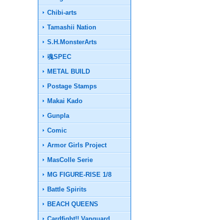
Chibi-arts
Tamashii Nation
S.H.MonsterArts
魂SPEC
METAL BUILD
Postage Stamps
Makai Kado
Gunpla
Comic
Armor Girls Project
MasColle Serie
MG FIGURE-RISE 1/8
Battle Spirits
BEACH QUEENS
Cardfight!! Vanguard