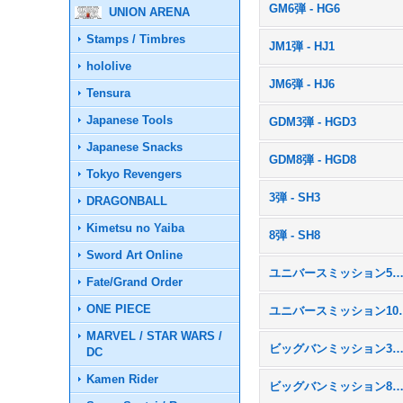
GM6弾 - HG6
UNION ARENA
Stamps / Timbres
JM1弾 - HJ1
hololive
JM6弾 - HJ6
Tensura
Japanese Tools
GDM3弾 - HGD3
Japanese Snacks
GDM8弾 - HGD8
Tokyo Revengers
3弾 - SH3
DRAGONBALL
Kimetsu no Yaiba
8弾 - SH8
Sword Art Online
ユニバースミッション5弾 - U
Fate/Grand Order
ONE PIECE
ユニバースミッ
MARVEL / STAR WARS /
ビッグバンミッション3弾 - B
DC
Kamen Rider
ビッグバンミッション8弾 - B