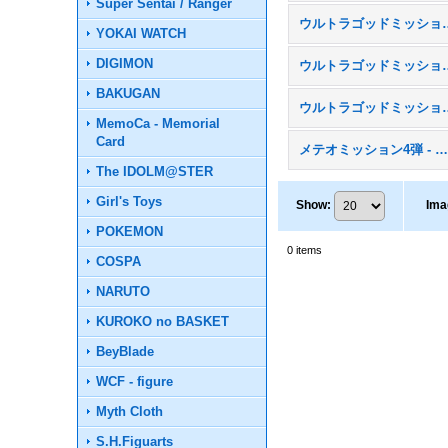
Super Sentai / Ranger
ウルトラゴッドミッ
YOKAI WATCH
DIGIMON
ウルトラゴッドミッ
BAKUGAN
ウルトラゴッドミッシ
MemoCa - Memorial
Card
メテオミッション4弾 - MM
The IDOLM@STER
Girl's Toys
Show
:
Ima
POKEMON
0
items
COSPA
NARUTO
KUROKO no BASKET
BeyBlade
WCF - figure
Myth Cloth
S.H.Figuarts