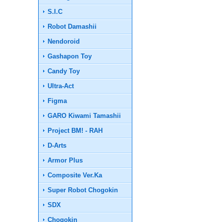
S.I.C
Robot Damashii
Nendoroid
Gashapon Toy
Candy Toy
Ultra-Act
Figma
GARO Kiwami Tamashii
Project BM! - RAH
D-Arts
Armor Plus
Composite Ver.Ka
Super Robot Chogokin
SDX
Chogokin