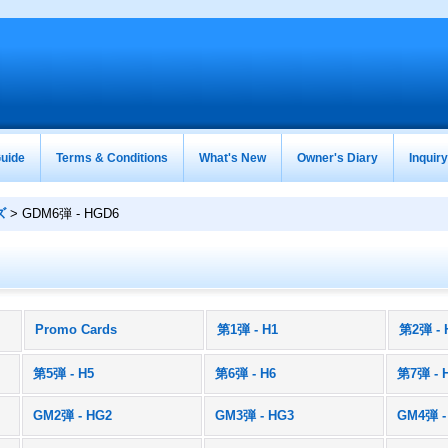
uide
Terms & Conditions
What's New
Owner's Diary
Inquir
ズ
>
GDM6弾 - HGD6
Promo Cards
第1弾 - H1
第2弾 - 
)
第5弾 - H5
第6弾 - H6
第7弾 - 
GM2弾 - HG2
GM3弾 - HG3
GM4弾 -