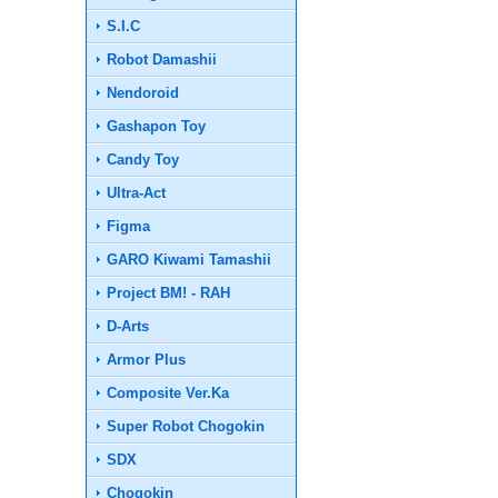
S.I.C
Robot Damashii
Nendoroid
Gashapon Toy
Candy Toy
Ultra-Act
Figma
GARO Kiwami Tamashii
Project BM! - RAH
D-Arts
Armor Plus
Composite Ver.Ka
Super Robot Chogokin
SDX
Chogokin