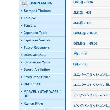
GM6弾 - HG6
UNION ARENA
Stamps / Timbres
JM1弾 - HJ1
hololive
JM6弾 - HJ6
Tensura
Japanese Tools
GDM3弾 - HGD3
Japanese Snacks
GDM8弾 - HGD8
Tokyo Revengers
3弾 - SH3
DRAGONBALL
Kimetsu no Yaiba
8弾 - SH8
Sword Art Online
ユニバースミッション5弾 - U
Fate/Grand Order
ONE PIECE
ユニバースミッ
MARVEL / STAR WARS /
ビッグバンミッション3弾 - B
DC
Kamen Rider
ビッグバンミッション8弾 - B