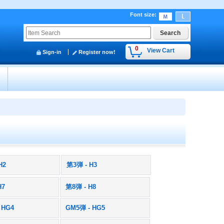
Font size
:
0
View Cart
Sign-in
Register now!
y
H2
第3弾 - H3
H7
第8弾 - H8
 HG4
GM5弾 - HG5