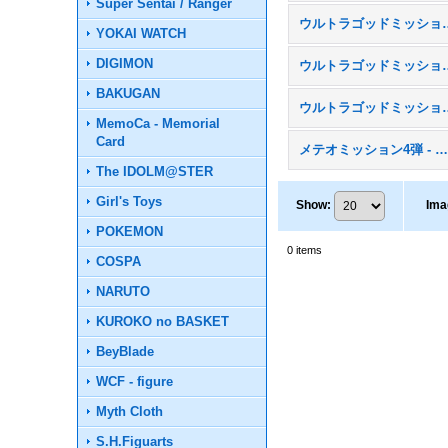
Super Sentai / Ranger
ウルトラゴッドミッ
YOKAI WATCH
DIGIMON
ウルトラゴッドミッ
BAKUGAN
ウルトラゴッドミッシ
MemoCa - Memorial
Card
メテオミッション4弾 - MM
The IDOLM@STER
Girl's Toys
Show
:
Ima
POKEMON
0
items
COSPA
NARUTO
KUROKO no BASKET
BeyBlade
WCF - figure
Myth Cloth
S.H.Figuarts