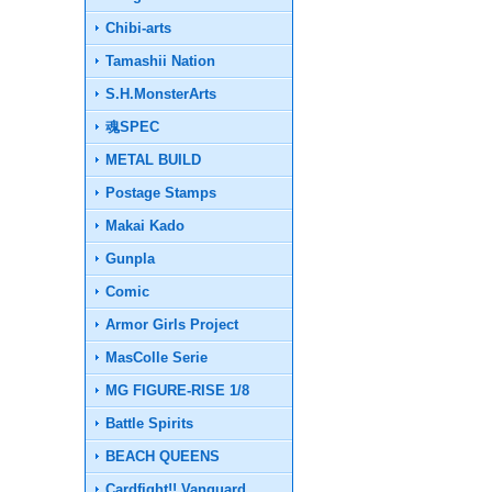
Chibi-arts
Tamashii Nation
S.H.MonsterArts
魂SPEC
METAL BUILD
Postage Stamps
Makai Kado
Gunpla
Comic
Armor Girls Project
MasColle Serie
MG FIGURE-RISE 1/8
Battle Spirits
BEACH QUEENS
Cardfight!! Vanguard