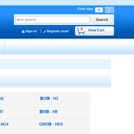
Font size
:
0
View Cart
Sign-in
Register now!
y
H2
第3弾 - H3
H7
第8弾 - H8
 HG4
GM5弾 - HG5