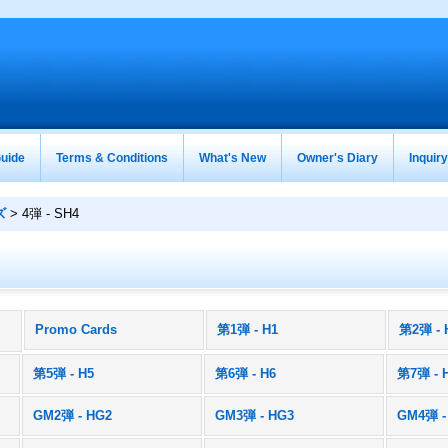
uide
Terms & Conditions
What's New
Owner's Diary
Inquir
ズ
>
4弾 - SH4
Promo Cards
第1弾 - H1
第2弾 - 
)
第5弾 - H5
第6弾 - H6
第7弾 - 
GM2弾 - HG2
GM3弾 - HG3
GM4弾 -