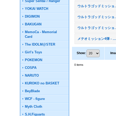
Super Sentai / Ranger
ウルトラゴッドミッ
YOKAI WATCH
DIGIMON
ウルトラゴッドミッ
BAKUGAN
ウルトラゴッドミッシ
MemoCa - Memorial
Card
メテオミッション4弾 - MM
The IDOLM@STER
Girl's Toys
Show
:
Ima
POKEMON
0
items
COSPA
NARUTO
KUROKO no BASKET
BeyBlade
WCF - figure
Myth Cloth
S.H.Figuarts