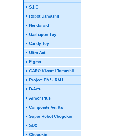
S.I.C
Robot Damashii
Nendoroid
Gashapon Toy
Candy Toy
Ultra-Act
Figma
GARO Kiwami Tamashii
Project BM! - RAH
D-Arts
Armor Plus
Composite Ver.Ka
Super Robot Chogokin
SDX
Chogokin