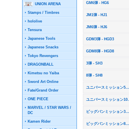
GM6弾 - HG6
UNION ARENA
Stamps / Timbres
JM1弾 - HJ1
hololive
JM6弾 - HJ6
Tensura
Japanese Tools
GDM3弾 - HGD3
Japanese Snacks
GDM8弾 - HGD8
Tokyo Revengers
3弾 - SH3
DRAGONBALL
Kimetsu no Yaiba
8弾 - SH8
Sword Art Online
ユニバースミッション5弾 - U
Fate/Grand Order
ONE PIECE
ユニバースミッ
MARVEL / STAR WARS /
ビッグバンミッション3弾 - B
DC
Kamen Rider
ビッグバンミッション8弾 - B