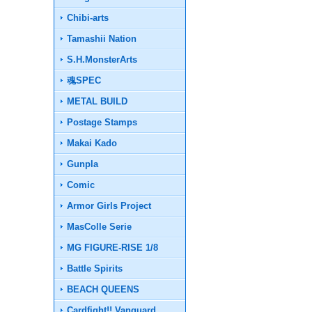
Chibi-arts
Tamashii Nation
S.H.MonsterArts
魂SPEC
METAL BUILD
Postage Stamps
Makai Kado
Gunpla
Comic
Armor Girls Project
MasColle Serie
MG FIGURE-RISE 1/8
Battle Spirits
BEACH QUEENS
Cardfight!! Vanguard