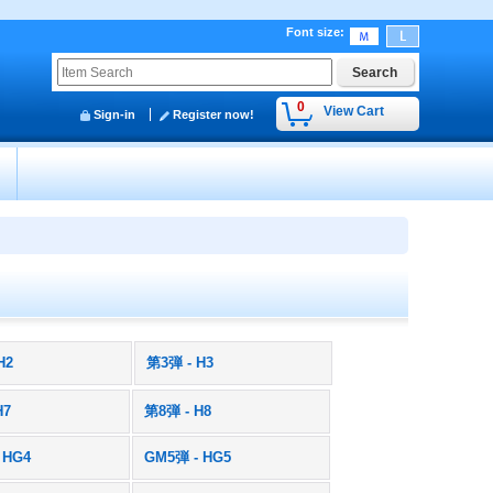
Font size
:
0
View Cart
Sign-in
Register now!
y
H2
第3弾 - H3
H7
第8弾 - H8
 HG4
GM5弾 - HG5