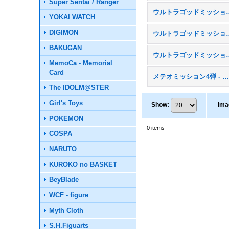
Super Sentai / Ranger
ウルトラゴッドミッ
YOKAI WATCH
DIGIMON
ウルトラゴッドミッ
BAKUGAN
ウルトラゴッドミッシ
MemoCa - Memorial
Card
メテオミッション4弾 - MM
The IDOLM@STER
Girl's Toys
Show
:
Ima
POKEMON
0
items
COSPA
NARUTO
KUROKO no BASKET
BeyBlade
WCF - figure
Myth Cloth
S.H.Figuarts