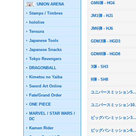
GM6弾 - HG6
UNION ARENA
Stamps / Timbres
JM1弾 - HJ1
hololive
JM6弾 - HJ6
Tensura
Japanese Tools
GDM3弾 - HGD3
Japanese Snacks
GDM8弾 - HGD8
Tokyo Revengers
3弾 - SH3
DRAGONBALL
Kimetsu no Yaiba
8弾 - SH8
Sword Art Online
ユニバースミッション5弾 - U
Fate/Grand Order
ONE PIECE
ユニバースミッ
MARVEL / STAR WARS /
ビッグバンミッション3弾 - B
DC
Kamen Rider
ビッグバンミッション8弾 - B