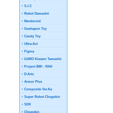
S.I.C
Robot Damashii
Nendoroid
Gashapon Toy
Candy Toy
Ultra-Act
Figma
GARO Kiwami Tamashii
Project BM! - RAH
D-Arts
Armor Plus
Composite Ver.Ka
Super Robot Chogokin
SDX
Chogokin