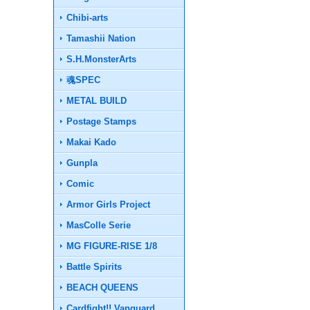
Chibi-arts
Tamashii Nation
S.H.MonsterArts
魂SPEC
METAL BUILD
Postage Stamps
Makai Kado
Gunpla
Comic
Armor Girls Project
MasColle Serie
MG FIGURE-RISE 1/8
Battle Spirits
BEACH QUEENS
Cardfight!! Vanguard