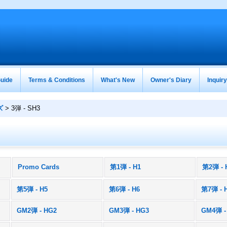
uide
Terms & Conditions
What's New
Owner's Diary
Inquir
ズ
>
3弾 - SH3
Promo Cards
第1弾 - H1
第2弾 - 
)
第5弾 - H5
第6弾 - H6
第7弾 - 
GM2弾 - HG2
GM3弾 - HG3
GM4弾 -