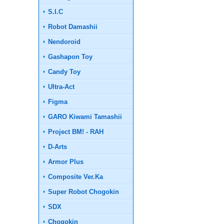
S.I.C
Robot Damashii
Nendoroid
Gashapon Toy
Candy Toy
Ultra-Act
Figma
GARO Kiwami Tamashii
Project BM! - RAH
D-Arts
Armor Plus
Composite Ver.Ka
Super Robot Chogokin
SDX
Chogokin