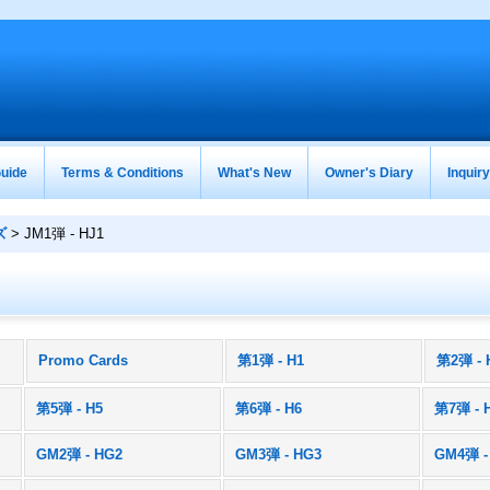
uide
Terms & Conditions
What's New
Owner's Diary
Inquir
ズ
>
JM1弾 - HJ1
Promo Cards
第1弾 - H1
第2弾 - 
)
第5弾 - H5
第6弾 - H6
第7弾 - 
GM2弾 - HG2
GM3弾 - HG3
GM4弾 -