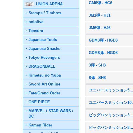
GM6弾 - HG6
UNION ARENA
Stamps / Timbres
JM1弾 - HJ1
hololive
JM6弾 - HJ6
Tensura
Japanese Tools
GDM3弾 - HGD3
Japanese Snacks
GDM8弾 - HGD8
Tokyo Revengers
3弾 - SH3
DRAGONBALL
Kimetsu no Yaiba
8弾 - SH8
Sword Art Online
ユニバースミッション5弾 - U
Fate/Grand Order
ONE PIECE
ユニバースミッ
MARVEL / STAR WARS /
ビッグバンミッション3弾 - B
DC
Kamen Rider
ビッグバンミッション8弾 - B