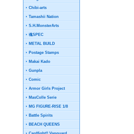
Chibi-arts
Tamashii Nation
S.H.MonsterArts
魂SPEC
METAL BUILD
Postage Stamps
Makai Kado
Gunpla
Comic
Armor Girls Project
MasColle Serie
MG FIGURE-RISE 1/8
Battle Spirits
BEACH QUEENS
Cardfight!! Vanguard