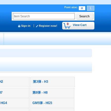
Font size
:
0
View Cart
Sign-in
Register now!
y
H2
第3弾 - H3
H7
第8弾 - H8
 HG4
GM5弾 - HG5