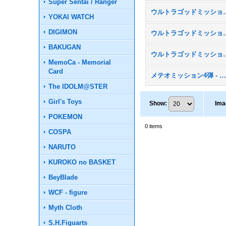
Super Sentai / Ranger
ウルトラゴッドミッ
YOKAI WATCH
DIGIMON
ウルトラゴッドミッ
BAKUGAN
ウルトラゴッドミッシ
MemoCa - Memorial
Card
メテオミッション4弾 - MM
The IDOLM@STER
Girl's Toys
Show
:
Ima
POKEMON
0
items
COSPA
NARUTO
KUROKO no BASKET
BeyBlade
WCF - figure
Myth Cloth
S.H.Figuarts