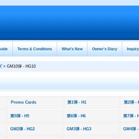
uide
Terms & Conditions
What's New
Owner's Diary
Inquir
ズ
>
GM10弾 - HG10
Promo Cards
第1弾 - H1
第2弾 - 
)
第5弾 - H5
第6弾 - H6
第7弾 - 
GM2弾 - HG2
GM3弾 - HG3
GM4弾 -