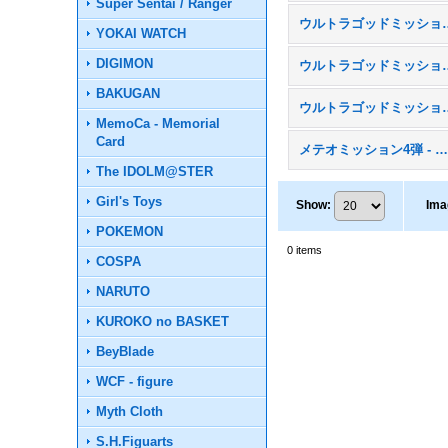
Super Sentai / Ranger
ウルトラゴッドミッ
YOKAI WATCH
DIGIMON
ウルトラゴッドミッ
BAKUGAN
ウルトラゴッドミッシ
MemoCa - Memorial
Card
メテオミッション4弾 - MM
The IDOLM@STER
Girl's Toys
Show
:
Ima
POKEMON
0
items
COSPA
NARUTO
KUROKO no BASKET
BeyBlade
WCF - figure
Myth Cloth
S.H.Figuarts