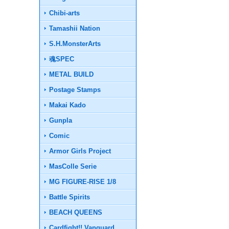
Chibi-arts
Tamashii Nation
S.H.MonsterArts
魂SPEC
METAL BUILD
Postage Stamps
Makai Kado
Gunpla
Comic
Armor Girls Project
MasColle Serie
MG FIGURE-RISE 1/8
Battle Spirits
BEACH QUEENS
Cardfight!! Vanguard