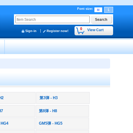
Font size
:
0
View Cart
Sign-in
Register now!
y
H2
第3弾 - H3
H7
第8弾 - H8
 HG4
GM5弾 - HG5