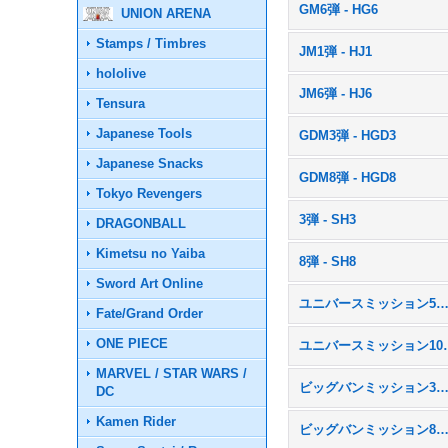
GM6弾 - HG6
UNION ARENA
Stamps / Timbres
JM1弾 - HJ1
hololive
JM6弾 - HJ6
Tensura
Japanese Tools
GDM3弾 - HGD3
Japanese Snacks
GDM8弾 - HGD8
Tokyo Revengers
3弾 - SH3
DRAGONBALL
Kimetsu no Yaiba
8弾 - SH8
Sword Art Online
ユニバースミッション5弾 - U
Fate/Grand Order
ONE PIECE
ユニバースミッ
MARVEL / STAR WARS /
ビッグバンミッション3弾 - B
DC
Kamen Rider
ビッグバンミッション8弾 - B