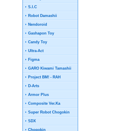
S.I.C
Robot Damashii
Nendoroid
Gashapon Toy
Candy Toy
Ultra-Act
Figma
GARO Kiwami Tamashii
Project BM! - RAH
D-Arts
Armor Plus
Composite Ver.Ka
Super Robot Chogokin
SDX
Chogokin